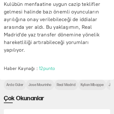
Kulübün menfaatine uygun cazip teklifler
gelmesi halinde bazı önemli oyuncuların
ayrılığına onay verilebileceği de iddialar
arasında yer aldı. Bu yaklaşımın, Real
Madrid'de yaz transfer dönemine yönelik
hareketliliği artırabileceği yorumları
yapılıyor.
Haber Kaynağı :
12punto
Arda Güler
Jose Mourinho
Real Madrid
Kylian Mbappe
Jud
Çok Okunanlar