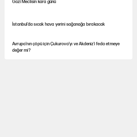
Gazi Meclisin kara günü
İstanbul’da sıcak hava yerini sağanağa bırakacak
Avrupa'nın çöpü için Çukurova'yı ve Akdeniz'i feda etmeye
değer mi?
Mekke Anlaşması ile Türkiye savaşa çekiliyor
YENİ Parti’nin çerçeve yasa kararı belli oldu
Karadeniz’de dron saldırısına uğrayan NADEZHDA gemisi
Türkiye'ye geldi