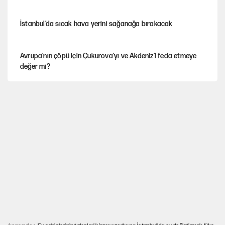
İstanbul’da sıcak hava yerini sağanağa bırakacak
Avrupa'nın çöpü için Çukurova'yı ve Akdeniz'i feda etmeye
değer mi?
Mekke Anlaşması ile Türkiye savaşa çekiliyor
YENİ Parti’nin çerçeve yasa kararı belli oldu
Karadeniz’de dron saldırısına uğrayan NADEZHDA gemisi
Türkiye'ye geldi
Güneş tutulması ne zaman yaşanacak?