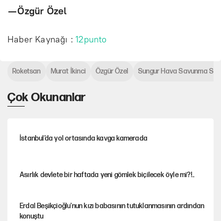
— Özgür Özel
Haber Kaynağı :
12punto
Roketsan
Murat İkinci
Özgür Özel
Sungur Hava Savunma Sis
Çok Okunanlar
İstanbul’da yol ortasında kavga kamerada
Asırlık devlete bir haftada yeni gömlek biçilecek öyle mi?!..
Erdal Beşikçioğlu'nun kızı babasının tutuklanmasının ardından
konuştu