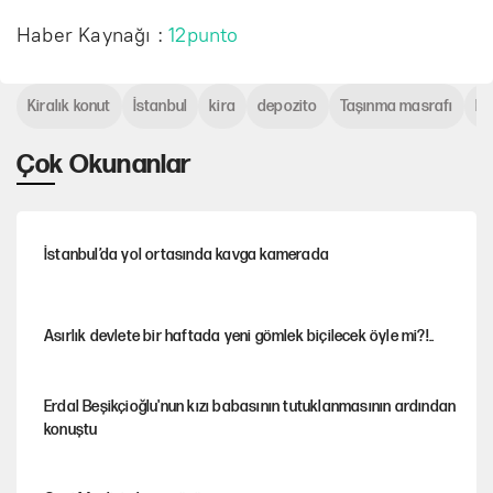
Haber Kaynağı :
12punto
Kiralık konut
İstanbul
kira
depozito
Taşınma masrafı
Ki
Çok Okunanlar
İstanbul’da yol ortasında kavga kamerada
Asırlık devlete bir haftada yeni gömlek biçilecek öyle mi?!..
Erdal Beşikçioğlu'nun kızı babasının tutuklanmasının ardından
konuştu