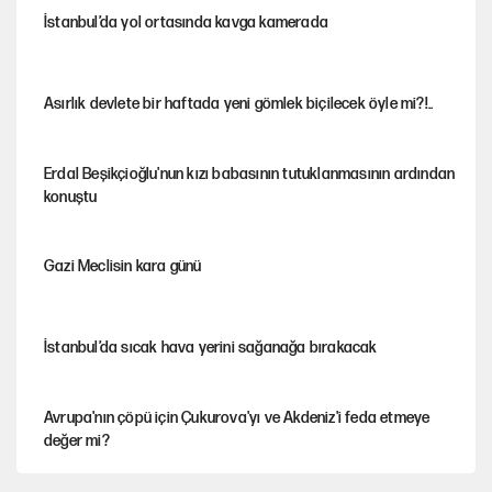
İstanbul’da yol ortasında kavga kamerada
Asırlık devlete bir haftada yeni gömlek biçilecek öyle mi?!..
Erdal Beşikçioğlu'nun kızı babasının tutuklanmasının ardından
konuştu
Gazi Meclisin kara günü
İstanbul’da sıcak hava yerini sağanağa bırakacak
Avrupa'nın çöpü için Çukurova'yı ve Akdeniz'i feda etmeye
değer mi?