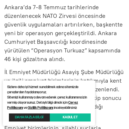
Ankara’da 7-8 Temmuz tarihlerinde
düzenlenecek NATO Zirvesi öncesinde
güvenlik uygulamaları artırılırken, başkentte
yeni bir operasyon gerçekleştirildi. Ankara
Cumhuriyet Başsavcılığı koordinesinde
yürütülen “Operasyon Turkuaz” kapsamında
46 kişi gözaltına alındı.
İl Emniyet Müdürlüğü Asayiş Şube Müdürlüğü
ve ilgili emniyet birimlerinin katılımıyla kent
Sizlere daha iyi hizmet sunabilmek adına sitemizde
genelinde eş zamanlı baskınlar düzenlendi.
çerezlerden faydalanıyoruz.
Operasyonların, teknik ve fiziki takip sonucu
Sitemizi kullanmaya devam ederek çerez kullanımına izin
vermiş oluyorsunuz. Detaylı bilgi almak için
Çerez
belirlenen adreslere yönelik yapıldığı
Politikasını
ve
Gizlilik Politikasını
inceleyebilirsiniz
bildirildi.
DAHA FAZLA BİLGİ
KABUL ET
Emniyet birimlerinin, silahlı suçlarla