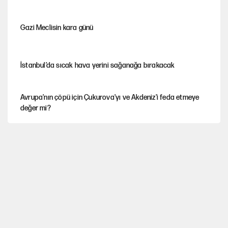
Gazi Meclisin kara günü
İstanbul’da sıcak hava yerini sağanağa bırakacak
Avrupa'nın çöpü için Çukurova'yı ve Akdeniz'i feda etmeye
değer mi?
Mekke Anlaşması ile Türkiye savaşa çekiliyor
YENİ Parti’nin çerçeve yasa kararı belli oldu
Karadeniz’de dron saldırısına uğrayan NADEZHDA gemisi
Türkiye'ye geldi