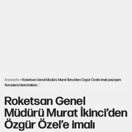
Mekke Anlaşması ile Türkiye savaşa çekiliyor
YENİ Parti’nin çerçeve yasa kararı belli oldu
Karadeniz’de dron saldırısına uğrayan NADEZHDA gemisi
Türkiye'ye geldi
Güneş tutulması ne zaman yaşanacak?
Anasayfa
> Roketsan Genel Müdürü Murat İkinci’den Özgür Özel’e imalı paylaşım:
'Karadeniz'deki balıklar...'
Roketsan Genel
Müdürü Murat İkinci’den
Özgür Özel’e imalı