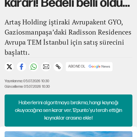
kararı! Bedeli belli oldu...
Artaş Holding iştiraki Avrupakent GYO,
Gaziosmanpaşa’daki Radisson Residences
Avrupa TEM İstanbul için satış sürecini
başlattı.
ABONE OL
Yayınlanma: 05.07.2026 10:30
Güncelleme: 05.07.2026 10:30
Haberlerini algoritmaya bırakma, hangi kaynağı
okuyacağına sen karar ver. 12punto'yu tercih ettiğin
kaynaklar arasına ekle!