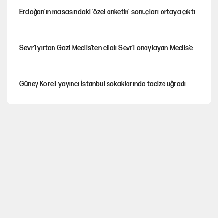
Erdoğan'ın masasındaki 'özel anketin' sonuçları ortaya çıktı
Sevr’i yırtan Gazi Meclis’ten cilalı Sevr’i onaylayan Meclis’e
Güney Koreli yayıncı İstanbul sokaklarında tacize uğradı
PKK Yasası 15 Ağustos’a mı yetiştirilecek?!
YENİ Parti'de 'çerçeve yasa' çatlağı
Kılıçdaroğlu’ndan çerçeve yasa mesajı