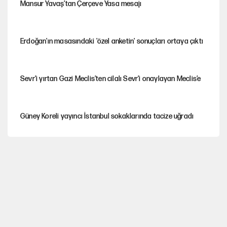
Mansur Yavaş’tan Çerçeve Yasa mesajı
Erdoğan'ın masasındaki 'özel anketin' sonuçları ortaya çıktı
Sevr’i yırtan Gazi Meclis’ten cilalı Sevr’i onaylayan Meclis’e
Güney Koreli yayıncı İstanbul sokaklarında tacize uğradı
PKK Yasası 15 Ağustos’a mı yetiştirilecek?!
YENİ Parti'de 'çerçeve yasa' çatlağı