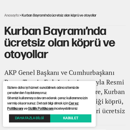
UltraAslan lideri Sebahattin Şirin gözaltında
Anasayfa
> Kurban Bayramı’nda ücretsiz olan köprü ve otoyollar
Kurban Bayramı’nda
ücretsiz olan köprü ve
otoyollar
AKP Genel Başkanı ve Cumhurbaşkanı
Recep Tayyip Erdoğan'ın imzasıyla Resmi
Sizlere daha iyi hizmet sunabilmek adına sitemizde
Gazete'de yayımlanan karara göre, Kurban
çerezlerden faydalanıyoruz.
Sitemizi kullanmaya devam ederek çerez kullanımına izin
Bayramı boyunca devletin işlettiği köprü,
vermiş oluyorsunuz. Detaylı bilgi almak için
Çerez
otoyol ve toplu ulaşım hizmetleri ücretsiz
Politikasını
ve
Gizlilik Politikasını
inceleyebilirsiniz
olacak.
DAHA FAZLA BİLGİ
KABUL ET