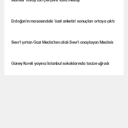
Mansur Yavaş’tan Çerçeve Yasa mesajı
Erdoğan'ın masasındaki 'özel anketin' sonuçları ortaya çıktı
Sevr’i yırtan Gazi Meclis’ten cilalı Sevr’i onaylayan Meclis’e
Güney Koreli yayıncı İstanbul sokaklarında tacize uğradı
PKK Yasası 15 Ağustos’a mı yetiştirilecek?!
YENİ Parti'de 'çerçeve yasa' çatlağı
Kılıçdaroğlu’ndan çerçeve yasa mesajı