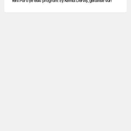
Yeni Parti'ye eski program: Ey Kemal Derviş, geldinse vur!
Görünen bütçe, bütçe dışı riskler ve hazineyi bekleyen yük
İsrail’in Kürt planı
Sahibinden satılık pasaport
Gürsel Tekin'den YENİ Parti’li genç hakkında savcılığa şikayet