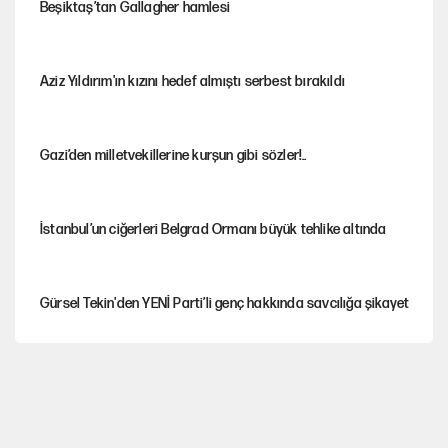
Beşiktaş’tan Gallagher hamlesi
Aziz Yıldırım'ın kızını hedef almıştı serbest bırakıldı
Gazi’den milletvekillerine kurşun gibi sözler!..
İstanbul’un ciğerleri Belgrad Ormanı büyük tehlike altında
Gürsel Tekin'den YENİ Parti’li genç hakkında savcılığa şikayet
Yeni Parti'ye eski program: Ey Kemal Derviş, geldinse vur!
Görünen bütçe, bütçe dışı riskler ve hazineyi