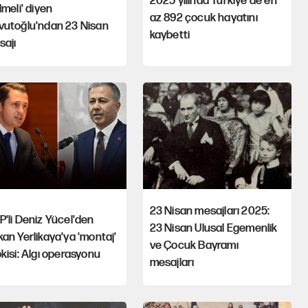
2025 yılında Türkiye'de en
lmeli' diyen
az 892 çocuk hayatını
vutoğlu'ndan 23 Nisan
kaybetti
sajı
23 Nisan mesajları 2025:
'li Deniz Yücel'den
23 Nisan Ulusal Egemenlik
an Yerlikaya'ya 'montaj'
ve Çocuk Bayramı
kisi: Algı operasyonu
mesajları