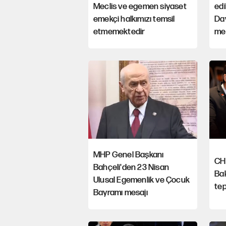
Meclis ve egemen siyaset
edi
emekçi halkımızı temsil
Da
etmemektedir
me
MHP Genel Başkanı
CHP
Bahçeli'den 23 Nisan
Bak
Ulusal Egemenlik ve Çocuk
tep
Bayramı mesajı