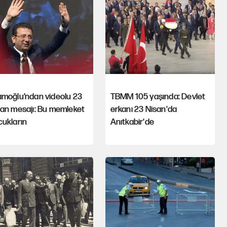
amoğlu’ndan videolu 23
TBMM 105 yaşında: Devlet
san mesajı: Bu memleket
erkanı 23 Nisan'da
cukların
Anıtkabir'de