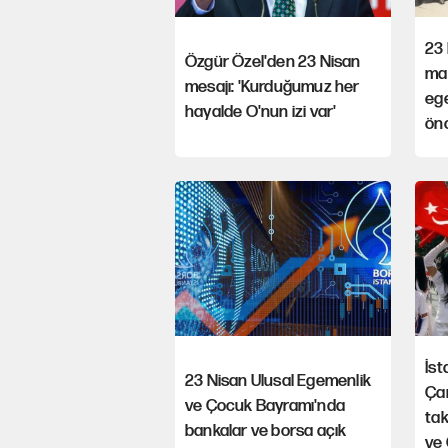
23
Özgür Özel'den 23 Nisan
man
mesajı: 'Kurduğumuz her
ege
hayalde O'nun izi var'
önc
İst
23 Nisan Ulusal Egemenlik
Ça
ve Çocuk Bayramı'nda
tak
bankalar ve borsa açık
ve