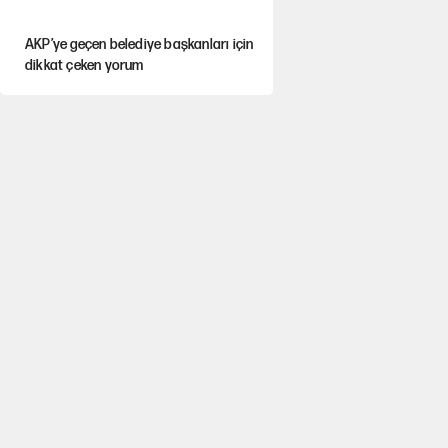
AKP’ye geçen belediye başkanları için
dikkat çeken yorum
İtalya, askıya aldığı İspanya ile
Schengen uygulaması için tarih verdi
Salah’ın Trabzonspor alacakları için
haciz süreci
Cem Gürdeniz'den 'Mekke Ortak
Savunma Anlaşması' için kritik uyarı
Ahbap Derneği için fesih davası açıldı