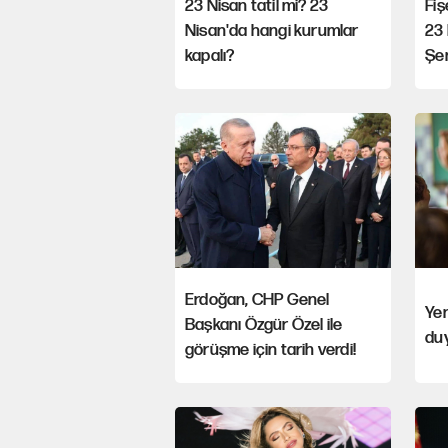
23 Nisan tatil mi? 23
Fi
Nisan'da hangi kurumlar
23 
kapalı?
Şen
Erdoğan, CHP Genel
Yen
Başkanı Özgür Özel ile
du
görüşme için tarih verdi!