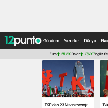
Beşiktaş, sahasında
Gündem
Yazarlar
Dünya
Eko
Anasayfa
> 23 Nisan Ulusal Egemenlik ve Çocuk Bayram
Euro
55,1292
Dolar
47,6937
İngiliz St
TKP'den 23 Nisan mesajı:
'Bü