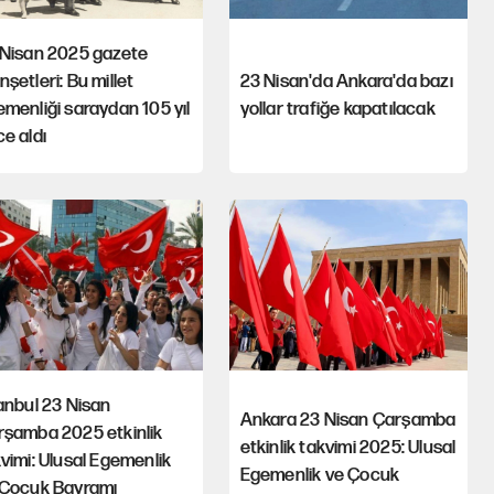
 Nisan 2025 gazete
şetleri: Bu millet
23 Nisan'da Ankara'da bazı
menliği saraydan 105 yıl
yollar trafiğe kapatılacak
e aldı
anbul 23 Nisan
Ankara 23 Nisan Çarşamba
rşamba 2025 etkinlik
etkinlik takvimi 2025: Ulusal
vimi: Ulusal Egemenlik
Egemenlik ve Çocuk
 Çocuk Bayramı