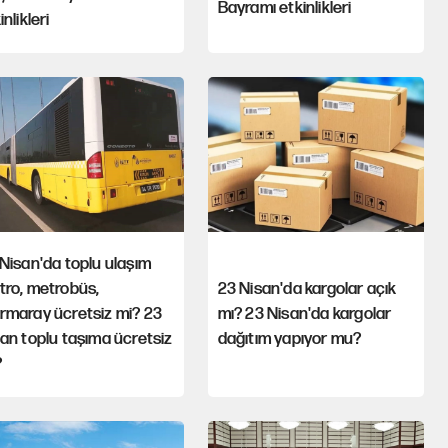
Bayramı etkinlikleri
inlikleri
Nisan'da toplu ulaşım
tro, metrobüs,
23 Nisan'da kargolar açık
rmaray ücretsiz mi? 23
mı? 23 Nisan'da kargolar
an toplu taşıma ücretsiz
dağıtım yapıyor mu?
?