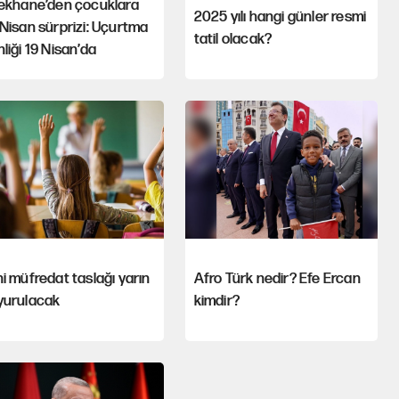
şekhane’den çocuklara
2025 yılı hangi günler resmi
Nisan sürprizi: Uçurtma
tatil olacak?
liği 19 Nisan’da
i müfredat taslağı yarın
Afro Türk nedir? Efe Ercan
yurulacak
kimdir?