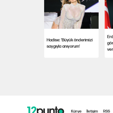
Erd
Hadise: 'Büyük önderimizi
gör
saygıyla anıyorum'
ver
Künye
İletişim
RSS