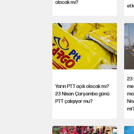
olacak mı?
etk
23 
Yarın PTT açık olacak mı?
me
23 Nisan Çarşamba günü
ma
PTT çalışıyor mu?
Nis
mi