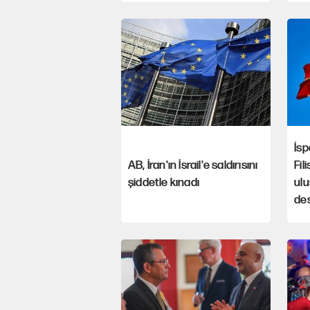
İsp
AB, İran'ın İsrail'e saldırısını
Fil
şiddetle kınadı
ulu
des