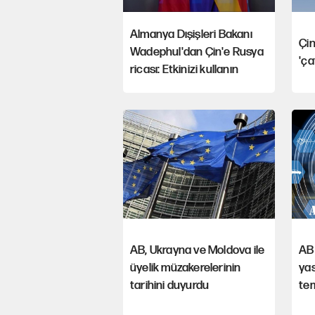
Almanya Dışişleri Bakanı
Çin
Wadephul'dan Çin'e Rusya
'ça
ricası: Etkinizi kullanın
AB, Ukrayna ve Moldova ile
AB 
üyelik müzakerelerinin
yas
tarihini duyurdu
tem