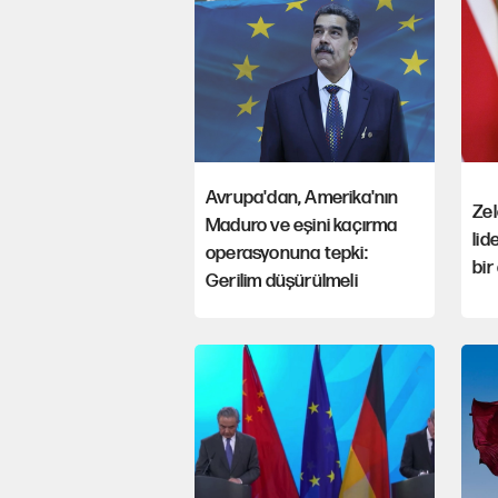
Avrupa'dan, Amerika'nın
Zel
Maduro ve eşini kaçırma
lid
operasyonuna tepki:
bir
Gerilim düşürülmeli