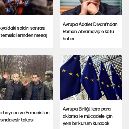
Avrupa Adalet Divanı'ndan
ya'daki saldırı sonrası
Roman Abramoviç'e kötü
temsilcilerinden mesaj
haber
Avrupa Birliği, kara para
erbaycan ve Ermenistan
aklama ile mücadele için
sında esir takası
yeni bir kurum kuracak