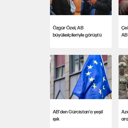
Özgür Özel, AB
Çek
büyükelçileriyle görüştü
AB 
AB'den Gürcistan'a yeşil
Az
ışık
ara