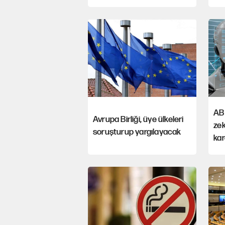
AB 
Avrupa Birliği, üye ülkeleri
zek
soruşturup yargılayacak
kar