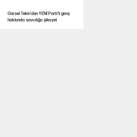
Gürsel Tekin'den YENİ Parti’li genç
hakkında savcılığa şikayet
Yeni Parti'ye eski program: Ey Kemal
Derviş, geldinse vur!
Görünen bütçe, bütçe dışı riskler ve
hazineyi bekleyen yük
İsrail’in Kürt planı
AKP’ye geçen belediye başkanları için
dikkat çeken yorum