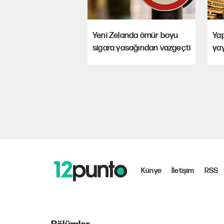
Yeni Zelanda ömür boyu
Yap
sigara yasağından vazgeçti
yay
Künye
İletişim
RSS