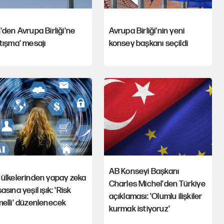
'den Avrupa Birliği'ne
Avrupa Birliği'nin yeni
tışma' mesajı
konsey başkanı seçildi
AB Konseyi Başkanı
ülkelerinden yapay zeka
Charles Michel'den Türkiye
asına yeşil ışık: 'Risk
açıklaması: 'Olumlu ilişkiler
elli' düzenlenecek
kurmak istiyoruz'