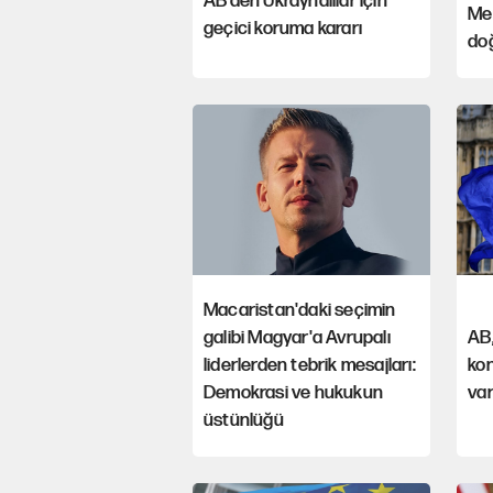
AB’den Ukraynalılar için
Mes
geçici koruma kararı
doğ
Macaristan'daki seçimin
galibi Magyar'a Avrupalı
AB,
liderlerden tebrik mesajları:
ko
Demokrasi ve hukukun
va
üstünlüğü