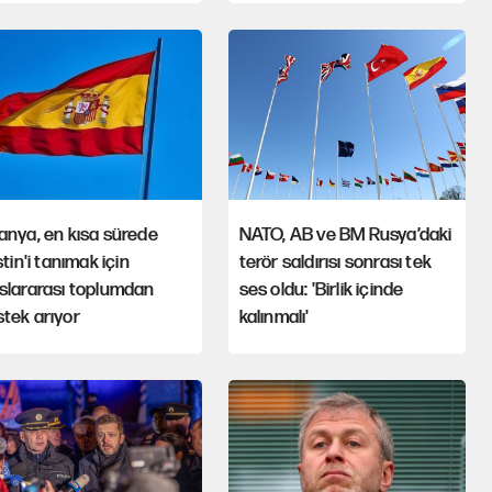
anya, en kısa sürede
NATO, AB ve BM Rusya’daki
istin'i tanımak için
terör saldırısı sonrası tek
slararası toplumdan
ses oldu: 'Birlik içinde
tek arıyor
kalınmalı'