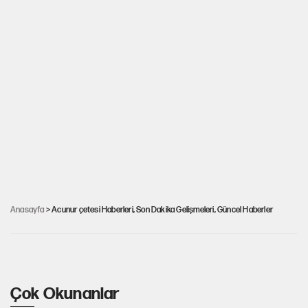
İstanbul’da “Anucur” çetesine Şehit Hakan
Anasayfa
> Acunur çetesi Haberleri, Son Dakika Gelişmeleri, Güncel Haberler
Telli operasyonu
Çok Okunanlar