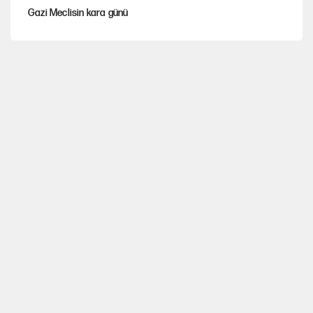
Gazi Meclisin kara günü
Karadeniz’de dron saldırısına uğrayan NADEZHDA gemisi
Türkiye'ye geldi
Miras kalan taşınmazların satışında yeni model
Kredi kartı şifresinde bu rakamı kullananlar dikkat!
Avrupa'nın çöpü için Çukurova'yı ve Akdeniz'i feda etmeye
değer mi?