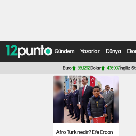
Afro-Türk Efe Ercan'
yanıt verdi: İşte o f
Gündem
Yazarlar
Dünya
Eko
Anasayfa
> Afro Türk Haberleri, Son Dakika Gelişmeler
Euro
55,1292
Dolar
47,6937
İngiliz St
Afro Türk nedir? Efe Ercan