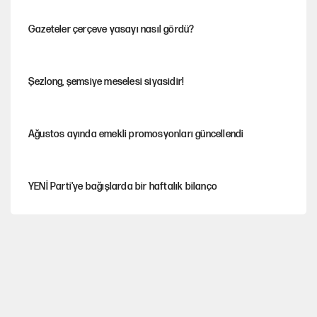
Gazeteler çerçeve yasayı nasıl gördü?
Şezlong, şemsiye meselesi siyasidir!
Ağustos ayında emekli promosyonları güncellendi
YENİ Parti'ye bağışlarda bir haftalık bilanço
Hayye ale’s-SALAH, Hayye ale’l-felâh
Kılıçdaroğlu'nun grup konuşması CHP'yi karıştırdı!