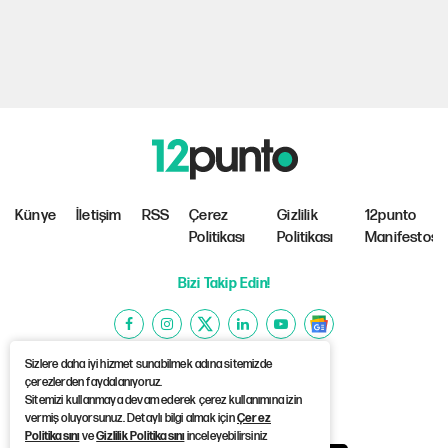
Künye
İletişim
RSS
Çerez
Gizlilik
12punto
Politikası
Politikası
Manifestosu
Bizi Takip Edin!
Sizlere daha iyi hizmet sunabilmek adına sitemizde
çerezlerden faydalanıyoruz.
Sitemizi kullanmaya devam ederek çerez kullanımına izin
©Copyright 2026 12punto
vermiş oluyorsunuz. Detaylı bilgi almak için
Çerez
Politikasını
ve
Gizlilik Politikasını
inceleyebilirsiniz