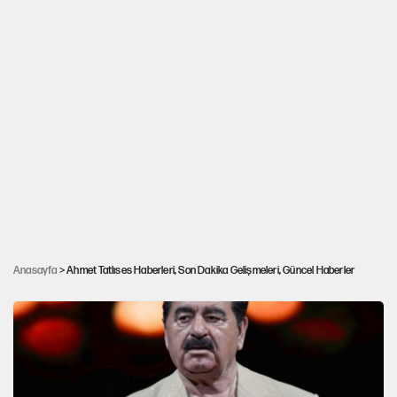
İbrahim Tatlıses 2 evladına tüm kapıları
Anasayfa
> Ahmet Tatlıses Haberleri, Son Dakika Gelişmeleri, Güncel Haberler
kapattı! 'Sandalye bile bırakmayacağım'