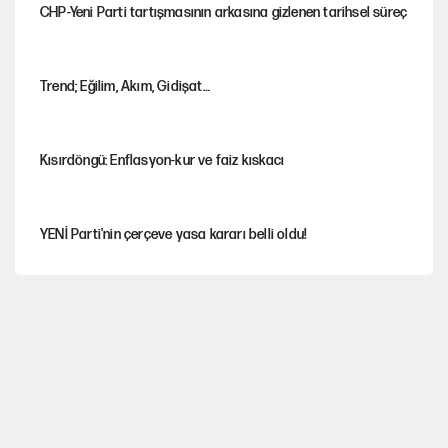
CHP-Yeni Parti tartışmasının arkasına gizlenen tarihsel süreç
Trend; Eğilim, Akım, Gidişat…
Kısırdöngü: Enflasyon-kur ve faiz kıskacı
YENİ Parti'nin çerçeve yasa kararı belli oldu!
İstanbul’da sıcak hava yerini sağanağa bırakacak
Nesil Yaratmak