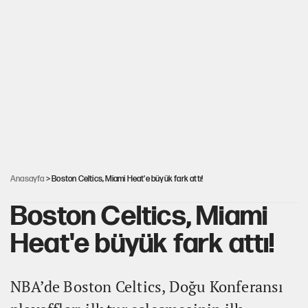
İstanbul’da sıcak hava yerini sağanağa bırakacak
Nesil Yaratmak
Miras kalan taşınmazların satışında yeni model
Şort giyen genç kadına bastonla saldırı
Anasayfa
> Boston Celtics, Miami Heat'e büyük fark attı!
Boston Celtics, Miami
Heat'e büyük fark attı!
NBA’de Boston Celtics, Doğu Konferansı