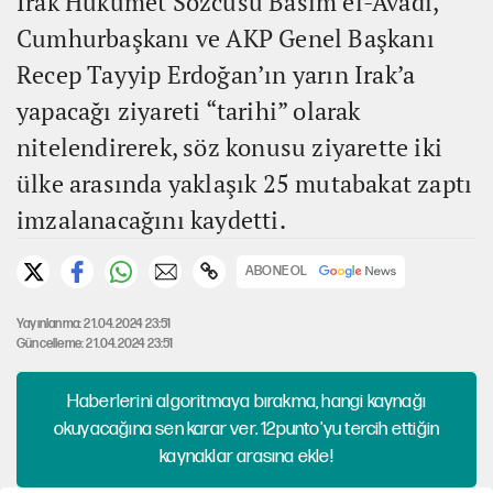
Irak Hükümet Sözcüsü Basim el-Avadi,
Cumhurbaşkanı ve AKP Genel Başkanı
Recep Tayyip Erdoğan’ın yarın Irak’a
yapacağı ziyareti “tarihi” olarak
nitelendirerek, söz konusu ziyarette iki
ülke arasında yaklaşık 25 mutabakat zaptı
imzalanacağını kaydetti.
ABONE OL
Yayınlanma: 21.04.2024 23:51
Güncelleme: 21.04.2024 23:51
Haberlerini algoritmaya bırakma, hangi kaynağı
okuyacağına sen karar ver. 12punto'yu tercih ettiğin
kaynaklar arasına ekle!