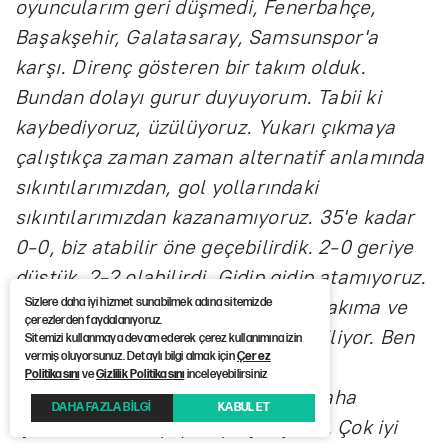
oyuncularım geri düşmedi, Fenerbahçe,
Başakşehir, Galatasaray, Samsunspor'a
karşı. Direnç gösteren bir takım olduk.
Bundan dolayı gurur duyuyorum. Tabii ki
kaybediyoruz, üzülüyoruz. Yukarı çıkmaya
çalıştıkça zaman zaman alternatif anlamında
sıkıntılarımızdan, gol yollarındaki
sıkıntılarımızdan kazanamıyoruz. 35'e kadar
0-0, biz atabilir öne geçebilirdik. 2-0 geriye
düştük, 2-2 olabilirdi. Gidip gidip atamıyoruz.
Sizlere daha iyi hizmet sunabilmek adına sitemizde
Atamayınca böylesine önemli bir takıma ve
çerezlerden faydalanıyoruz.
Barış Alper'e karşı belirleyici olabiliyor. Ben
Sitemizi kullanmaya devam ederek çerez kullanımına izin
vermiş oluyorsunuz. Detaylı bilgi almak için
Çerez
oyuncularımla gurur duyuyorum.
Politikasını
ve
Gizlilik Politikasını
inceleyebilirsiniz
Oyuncularımıza ne gösterdiysek saha
DAHA FAZLA BİLGİ
KABUL ET
içerisinde bunu yapmaya çalıştılar. Çok iyi