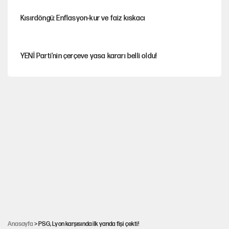
Kısırdöngü: Enflasyon-kur ve faiz kıskacı
YENİ Parti'nin çerçeve yasa kararı belli oldu!
İstanbul’da sıcak hava yerini sağanağa bırakacak
Nesil Yaratmak
Miras kalan taşınmazların satışında yeni model
Şort giyen genç kadına bastonla saldırı
Anasayfa
> PSG, Lyon karşısında ilk yarıda fişi çekti!