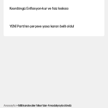
Kısırdöngü: Enflasyon-kur ve faiz kıskacı
YENİ Parti'nin çerçeve yasa kararı belli oldu!
İstanbul’da sıcak hava yerini sağanağa bırakacak
Nesil Yaratmak
Miras kalan taşınmazların satışında yeni model
Şort giyen genç kadına bastonla saldırı
Anasayfa
> Milli karateciler Mısır'dan 4 madalyayla döndü