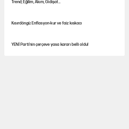
Trend; Eğilim, Akım, Gidişat…
Kısırdöngü: Enflasyon-kur ve faiz kıskacı
YENİ Parti'nin çerçeve yasa kararı belli oldu!
İstanbul’da sıcak hava yerini sağanağa bırakacak
Nesil Yaratmak
Miras kalan taşınmazların satışında yeni model