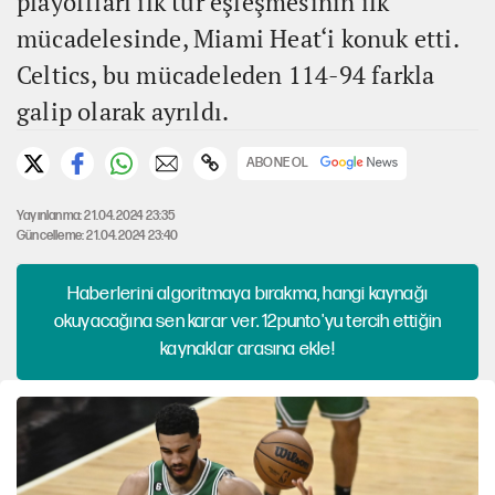
playoffları ilk tur eşleşmesinin ilk
mücadelesinde, Miami Heat‘i konuk etti.
Celtics, bu mücadeleden 114-94 farkla
galip olarak ayrıldı.
ABONE OL
Yayınlanma: 21.04.2024 23:35
Güncelleme: 21.04.2024 23:40
Haberlerini algoritmaya bırakma, hangi kaynağı
okuyacağına sen karar ver. 12punto'yu tercih ettiğin
kaynaklar arasına ekle!