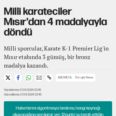
Milli karateciler
Mısır'dan 4 madalyayla
döndü
Milli sporcular, Karate K-1 Premier Lig'in
Mısır etabında 3 gümüş, bir bronz
madalya kazandı.
ABONE OL
Yayınlanma: 21.04.2024 23:45
Güncelleme: 21.04.2024 23:45
Haberlerini algoritmaya bırakma, hangi kaynağı
okuyacağına sen karar ver. 12punto'yu tercih ettiğin