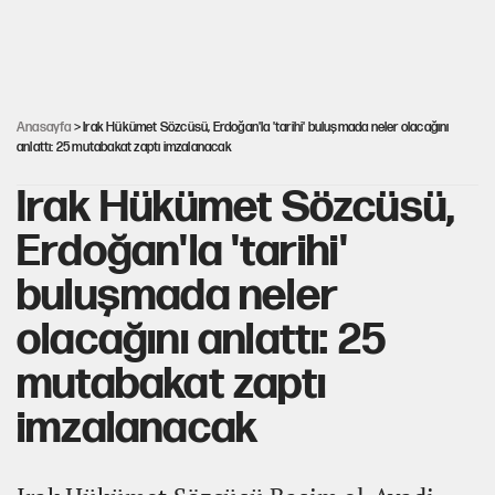
Miras kalan taşınmazların satışında yeni model
Şort giyen genç kadına bastonla saldırı
Anasayfa
> Irak Hükümet Sözcüsü, Erdoğan'la 'tarihi' buluşmada neler olacağını
anlattı: 25 mutabakat zaptı imzalanacak
Irak Hükümet Sözcüsü,
Erdoğan'la 'tarihi'
buluşmada neler
olacağını anlattı: 25
mutabakat zaptı
imzalanacak