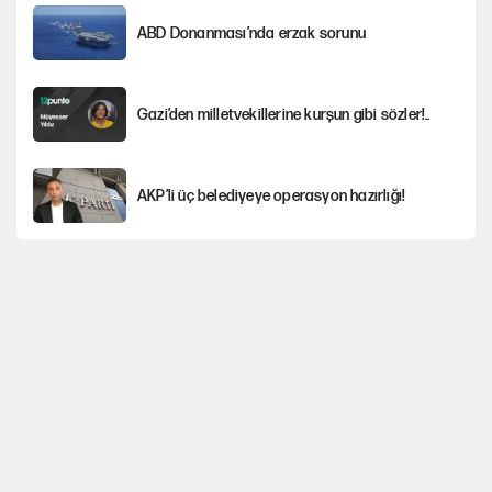
ABD Donanması’nda erzak sorunu
Gazi’den milletvekillerine kurşun gibi sözler!..
AKP’li üç belediyeye operasyon hazırlığı!
MASAK raporunda kim ne kadar bağış yaptı?
İlkay Çiçek’in eşinden yazışma iddialarına yanıt
Akın Gürlek'le görüşen Uğur Mumcu'nun
ailesinden ilk açıklama