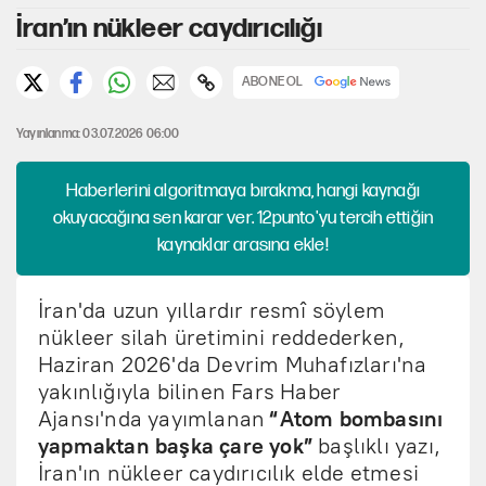
İran’ın nükleer caydırıcılığı
ABONE OL
Yayınlanma: 03.07.2026 06:00
Haberlerini algoritmaya bırakma, hangi kaynağı
okuyacağına sen karar ver. 12punto'yu tercih ettiğin
kaynaklar arasına ekle!
İran'da uzun yıllardır resmî söylem
nükleer silah üretimini reddederken,
Haziran 2026'da Devrim Muhafızları'na
yakınlığıyla bilinen Fars Haber
Ajansı'nda yayımlanan
“Atom bombasını
yapmaktan başka çare yok”
başlıklı yazı,
İran'ın nükleer caydırıcılık elde etmesi