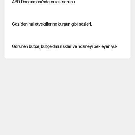
ABD Donanması’nda erzak sorunu
Gazi’den milletvekillerine kurşun gibi sözler!..
Görünen bütçe, bütçe dışı riskler ve hazineyi bekleyen yük
Yeni Parti'ye eski program: Ey Kemal Derviş, geldinse vur!
İsrail’in Kürt planı
Sahibinden satılık pasaport