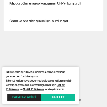
Kılıçdaroğlu'nun grup konuşması CHP'yi karıştırdı!
Gram ve ons altın yükselişini sürdürüyor
AKP’li üç belediyeye operasyon hazırlığı!
MASAK raporunda kim ne kadar bağış yaptı?
Sizlere daha iyi hizmet sunabilmek adına sitemizde
İlkay Çiçek’in eşinden yazışma iddialarına yanıt
çerezlerden faydalanıyoruz.
Sitemizi kullanmaya devam ederek çerez kullanımına izin
vermiş oluyorsunuz. Detaylı bilgi almak için
Çerez
Akın Gürlek'le görüşen Uğur Mumcu'nun ailesinden ilk
Politikasını
ve
Gizlilik Politikasını
inceleyebilirsiniz
açıklama
DAHA FAZLA BİLGİ
KABUL ET
Anasayfa
> Saldırı amacı ile aracından inen şahsa 180 bin TL ceza