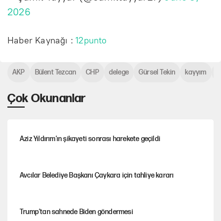
2026
Haber Kaynağı :
12punto
AKP
Bülent Tezcan
CHP
delege
Gürsel Tekin
kayyım
k
Çok Okunanlar
Aziz Yıldırım’ın şikayeti sonrası harekete geçildi
Avcılar Belediye Başkanı Çaykara için tahliye kararı
Trump’tan sahnede Biden göndermesi