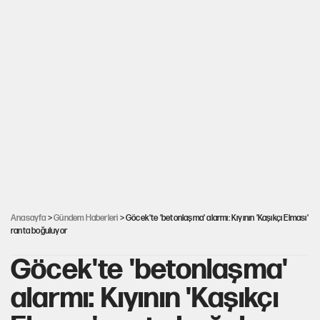
Anasayfa
>
Gündem Haberleri
> Göcek'te 'betonlaşma' alarmı: Kıyının 'Kaşıkçı Elması'
ranta boğuluyor
Göcek'te 'betonlaşma'
alarmı: Kıyının 'Kaşıkçı