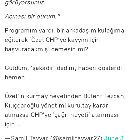
görüyorsunuz.
Acınası bir durum."
Programım vardı, bir arkadaşım kulağıma
eğilerek ‘Özel CHP’ye kayyım için
başvuracakmış’ demesin mi?
Güldüm, ‘şakadır’ dedim, haberi gösterdi
hemen.
Özel’in kurmay heyetinden Bülent Tezcan,
Kılıçdaroğlu yönetimi kurultay kararı
almazsa CHP’ye ‘çağrı heyeti’ atanması
için…
— Şamil Tayyar (@samiltayyar27)
June 3,