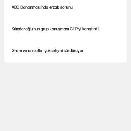
ABD Donanması’nda erzak sorunu
Kılıçdaroğlu'nun grup konuşması CHP'yi karıştırdı!
Gram ve ons altın yükselişini sürdürüyor
AKP’li üç belediyeye operasyon hazırlığı!
MASAK raporunda kim ne kadar bağış yaptı?
İlkay Çiçek’in eşinden yazışma iddialarına yanıt