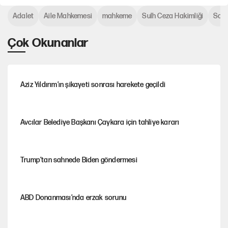
Adalet
Aile Mahkemesi
mahkeme
Sulh Ceza Hakimliği
Sos
Çok Okunanlar
Aziz Yıldırım’ın şikayeti sonrası harekete geçildi
Avcılar Belediye Başkanı Çaykara için tahliye kararı
Trump’tan sahnede Biden göndermesi
ABD Donanması’nda erzak sorunu