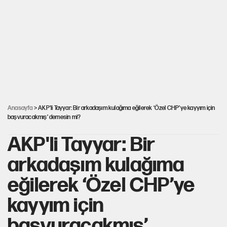
MASAK raporunda kim ne kadar bağış yaptı?
İlkay Çiçek’in eşinden yazışma iddialarına yanıt
Akın Gürlek'le görüşen Uğur Mumcu'nun ailesinden ilk
açıklama
Anasayfa
> AKP'li Tayyar: Bir arkadaşım kulağıma eğilerek ‘Özel CHP’ye kayyım için
başvuracakmış’ demesin mi?
AKP'li Tayyar: Bir
arkadaşım kulağıma
eğilerek ‘Özel CHP’ye
kayyım için
başvuracakmış’