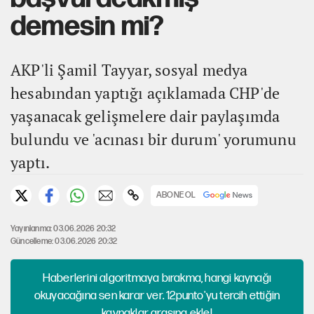
demesin mi?
AKP'li Şamil Tayyar, sosyal medya
hesabından yaptığı açıklamada CHP'de
yaşanacak gelişmelere dair paylaşımda
bulundu ve 'acınası bir durum' yorumunu
yaptı.
ABONE OL
Yayınlanma: 03.06.2026 20:32
Güncelleme: 03.06.2026 20:32
Haberlerini algoritmaya bırakma, hangi kaynağı
okuyacağına sen karar ver. 12punto'yu tercih ettiğin
kaynaklar arasına ekle!