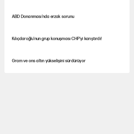
ABD Donanması’nda erzak sorunu
Kılıçdaroğlu'nun grup konuşması CHP'yi karıştırdı!
Gram ve ons altın yükselişini sürdürüyor
AKP’li üç belediyeye operasyon hazırlığı!
MASAK raporunda kim ne kadar bağış yaptı?
İlkay Çiçek’in eşinden yazışma iddialarına yanıt