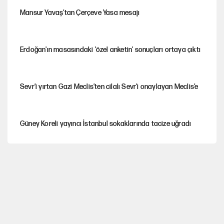
Mansur Yavaş’tan Çerçeve Yasa mesajı
Erdoğan'ın masasındaki 'özel anketin' sonuçları ortaya çıktı
Sevr’i yırtan Gazi Meclis’ten cilalı Sevr’i onaylayan Meclis’e
Güney Koreli yayıncı İstanbul sokaklarında tacize uğradı
YENİ Parti’nin çerçeve yasa kararı belli oldu
YENİ Parti'de 'çerçeve yasa' çatlağı