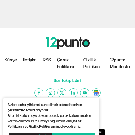
Künye
İletişim
RSS
Çerez
Gizlilik
12punto
Politikası
Politikası
Manifestosu
Bizi Takip Edin!
Sizlere daha iyi hizmet sunabilmek adına sitemizde
çerezlerden faydalanıyoruz.
Sitemizi kullanmaya devam ederek çerez kullanımına izin
©Copyright 2026 12punto
vermiş oluyorsunuz. Detaylı bilgi almak için
Çerez
Politikasını
ve
Gizlilik Politikasını
inceleyebilirsiniz