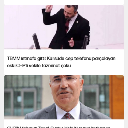
TBMM istinafa gitti: Kürsüde cep telefonu parçalayan
eski CHP'li vekile tazminat şoku