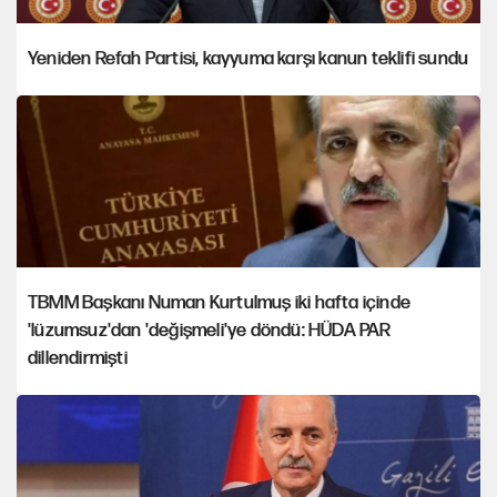
Yeniden Refah Partisi, kayyuma karşı kanun teklifi sundu
TBMM Başkanı Numan Kurtulmuş iki hafta içinde
'lüzumsuz'dan 'değişmeli'ye döndü: HÜDA PAR
dillendirmişti