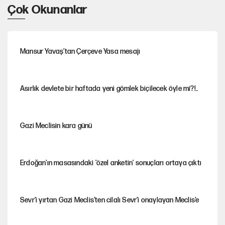
Çok Okunanlar
Mansur Yavaş’tan Çerçeve Yasa mesajı
Asırlık devlete bir haftada yeni gömlek biçilecek öyle mi?!..
Gazi Meclisin kara günü
Erdoğan'ın masasındaki 'özel anketin' sonuçları ortaya çıktı
Sevr’i yırtan Gazi Meclis’ten cilalı Sevr’i onaylayan Meclis’e