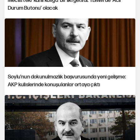
Meclis'teki 'kanlı kavga' bir ilki getirdi: TBMM'de 'Acil
Durum Butonu' olacak
Soylu'nun dokunulmazlık başvurusunda yeni gelişme:
AKP kulislerinde konuşulanlar ortaya çıktı