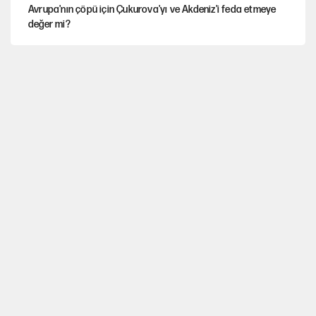
Avrupa'nın çöpü için Çukurova'yı ve Akdeniz'i feda etmeye
değer mi?
Güney Koreli yayıncı İstanbul sokaklarında tacize uğradı
İstanbul’da sıcak hava yerini sağanağa bırakacak
Mekke Anlaşması ile Türkiye savaşa çekiliyor
YENİ Parti’nin çerçeve yasa kararı belli oldu