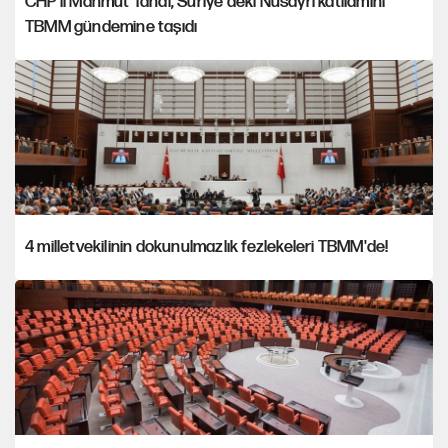
CHP'li Mahmut Tanal, Suriye'deki Nusayri katliamını
TBMM gündemine taşıdı
4 milletvekilinin dokunulmazlık fezlekeleri TBMM'de!