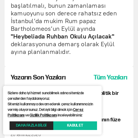
başlatılmalı, bunun zamanlaması
kamuoyunu son derece rahatsız eden
İstanbul’da mukim Rum papaz
Bartholomeos’un Eylül ayında
"Heybeliada Ruhban Okulu Açılacak"
deklarasyonuna demarş olarak Eylül
ayına planlanmalıdır.
Yazarın Son Yazıları
Tüm Yazıları
21. yüzyılda Kemalizm: Türkiye için jeopolitik bir
Sizlere daha iyi hizmet sunabilmek adına sitemizde
çerezlerden faydalanıyoruz.
zorunluluk
Sitemizi kullanmaya devam ederek çerez kullanımına izin
2 Ağustos 2026
vermiş oluyorsunuz. Detaylı bilgi almak için
Çerez
Politikasını
ve
Gizlilik Politikasını
inceleyebilirsiniz
İran Savaşı gölgesinde ABD donanmasının füze
DAHA FAZLA BİLGİ
KABUL ET
sorunu
26 Temmuz 2026