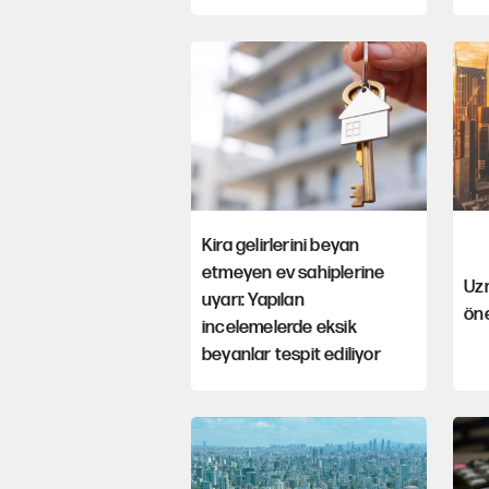
Kira gelirlerini beyan
etmeyen ev sahiplerine
Uzm
uyarı: Yapılan
öne
incelemelerde eksik
beyanlar tespit ediliyor