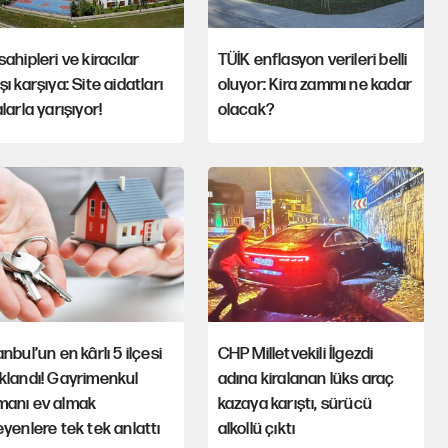
sahipleri ve kiracılar
TÜİK enflasyon verileri belli
şı karşıya: Site aidatları
oluyor: Kira zammı ne kadar
alarla yarışıyor!
olacak?
anbul’un en kârlı 5 ilçesi
CHP Milletvekili İlgezdi
klandı! Gayrimenkul
adına kiralanan lüks araç
manı ev almak
kazaya karıştı, sürücü
eyenlere tek tek anlattı
alkollü çıktı