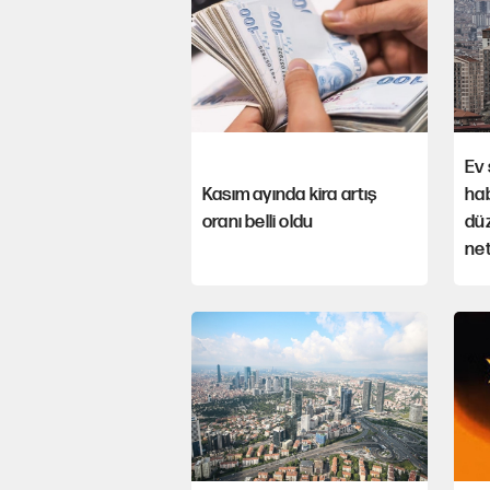
Ev 
Kasım ayında kira artış
hab
oranı belli oldu
düz
net