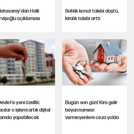
atasaray'dan Halil
Satılık konut talebi düştü,
vişoğlu açıklaması
kiralık talebi arttı
evlet’e yeni özellik:
Bugün son gün! Kira gelir
acılar o işlemi artık dijital
beyannamesi
tamda yapabilecek
vermeyenlere ceza yolda