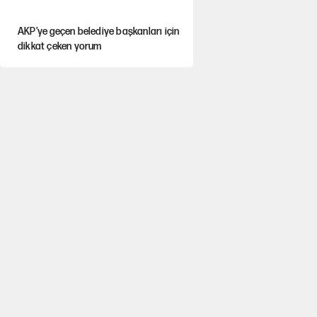
AKP’ye geçen belediye başkanları için
dikkat çeken yorum
İtalya, askıya aldığı İspanya ile
Schengen uygulaması için tarih verdi
Salah’ın Trabzonspor alacakları için
haciz süreci
Cem Gürdeniz'den 'Mekke Ortak
Savunma Anlaşması' için kritik uyarı
Ahbap Derneği için fesih davası açıldı