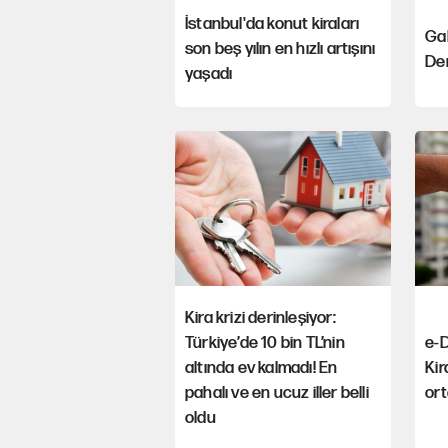
İstanbul'da konut kiraları
Gal
son beş yılın en hızlı artışını
Der
yaşadı
Kira krizi derinleşiyor:
Türkiye’de 10 bin TL’nin
e-D
altında ev kalmadı! En
Kir
pahalı ve en ucuz iller belli
or
oldu