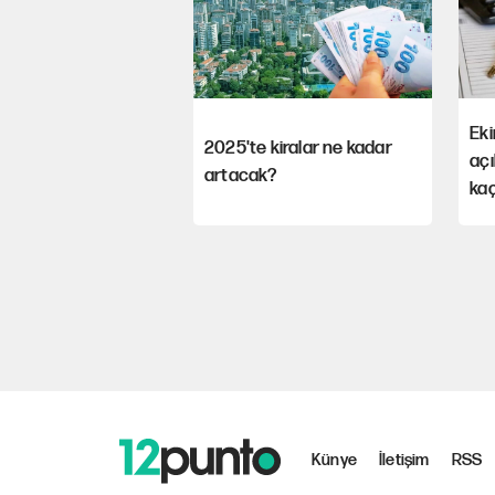
Eki
2025'te kiralar ne kadar
açı
artacak?
ka
Künye
İletişim
RSS