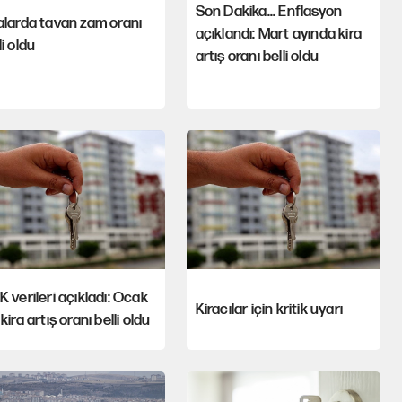
Son Dakika... Enflasyon
alarda tavan zam oranı
açıklandı: Mart ayında kira
li oldu
artış oranı belli oldu
K verileri açıkladı: Ocak
Kiracılar için kritik uyarı
 kira artış oranı belli oldu