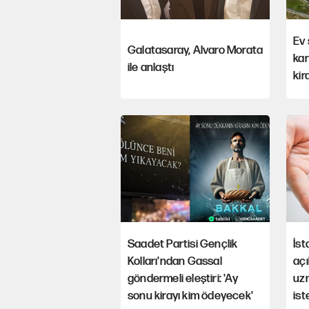
Ev 
Galatasaray, Alvaro Morata
kar
ile anlaştı
kir
Saadet Partisi Gençlik
İst
Kolları'ndan Gassal
açı
göndermeli eleştiri: 'Ay
uz
sonu kirayı kim ödeyecek'
ist