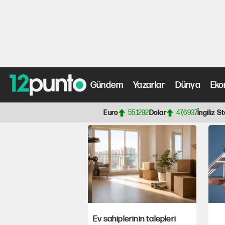
Düğünlerde tercih 'ki
Gündem
Yazarlar
Dünya
Eko
Anasayfa
> kira Haberleri, Son Dakika Gelişmeleri, Gün
Euro
55,1292
Dolar
47,6937
İngiliz St
Ev sahiplerinin talepleri