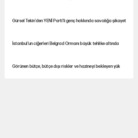
Gürsel Tekin'den YENİ Parti’li genç hakkında savcılığa şikayet
İstanbul’un ciğerleri Belgrad Ormanı büyük tehlike altında
Görünen bütçe, bütçe dışı riskler ve hazineyi bekleyen yük
AKP’ye geçen belediye başkanları için dikkat çeken yorum
İtalya, askıya aldığı İspanya ile Schengen uygulaması için
tarih verdi
Salah’ın Trabzonspor alacakları için haciz süreci