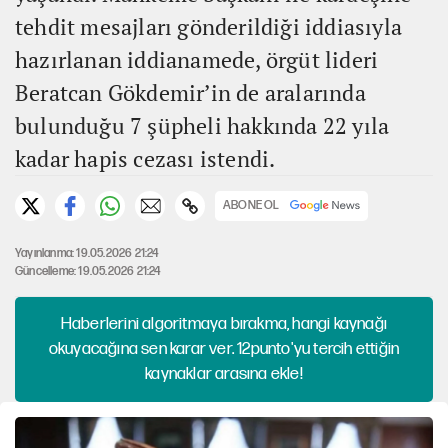
tehdit mesajları gönderildiği iddiasıyla
hazırlanan iddianamede, örgüt lideri
Beratcan Gökdemir’in de aralarında
bulunduğu 7 şüpheli hakkında 22 yıla
kadar hapis cezası istendi.
ABONE OL
Yayınlanma: 19.05.2026 21:24
Güncelleme: 19.05.2026 21:24
Haberlerini algoritmaya bırakma, hangi kaynağı
okuyacağına sen karar ver. 12punto'yu tercih ettiğin
kaynaklar arasına ekle!