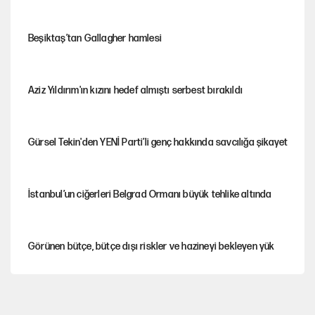
Beşiktaş’tan Gallagher hamlesi
Aziz Yıldırım'ın kızını hedef almıştı serbest bırakıldı
Gürsel Tekin'den YENİ Parti’li genç hakkında savcılığa şikayet
İstanbul’un ciğerleri Belgrad Ormanı büyük tehlike altında
Görünen bütçe, bütçe dışı riskler ve hazineyi bekleyen yük
AKP’ye geçen belediye başkanları için dikkat çeken yorum