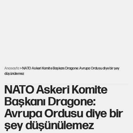
İtalya, askıya aldığı İspanya ile Schengen uygulaması için
tarih verdi
Salah’ın Trabzonspor alacakları için haciz süreci
Cem Gürdeniz'den 'Mekke Ortak Savunma Anlaşması' için
kritik uyarı
Anasayfa
> NATO Askeri Komite Başkanı Dragone: Avrupa Ordusu diye bir şey
düşünülemez
NATO Askeri Komite
Başkanı Dragone:
Avrupa Ordusu diye bir
şey düşünülemez