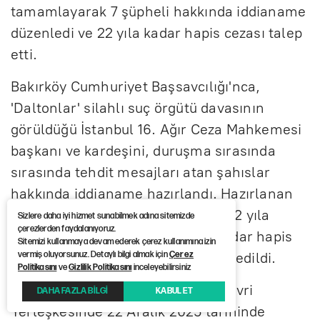
tamamlayarak 7 şüpheli hakkında iddianame
düzenledi ve 22 yıla kadar hapis cezası talep
etti.
Bakırköy Cumhuriyet Başsavcılığı'nca,
'Daltonlar' silahlı suç örgütü davasının
görüldüğü İstanbul 16. Ağır Ceza Mahkemesi
başkanı ve kardeşini, duruşma sırasında
sırasında tehdit mesajları atan şahıslar
hakkında iddianame hazırlandı. Hazırlanan
iddianamede 5 şüpheli hakkında 22 yıla
Sizlere daha iyi hizmet sunabilmek adına sitemizde
çerezlerden faydalanıyoruz.
kadar, 2 şahıs için ise 15'er yıla kadar hapis
Sitemizi kullanmaya devam ederek çerez kullanımına izin
vermiş oluyorsunuz. Detaylı bilgi almak için
Çerez
cezasıyla cezalandırılmaları talep edildi.
Politikasını
ve
Gizlilik Politikasını
inceleyebilirsiniz
Marmara Ceza İnfaz Kurumları Silivri
DAHA FAZLA BİLGİ
KABUL ET
Yerleşkesinde 22 Aralık 2025 tarihinde