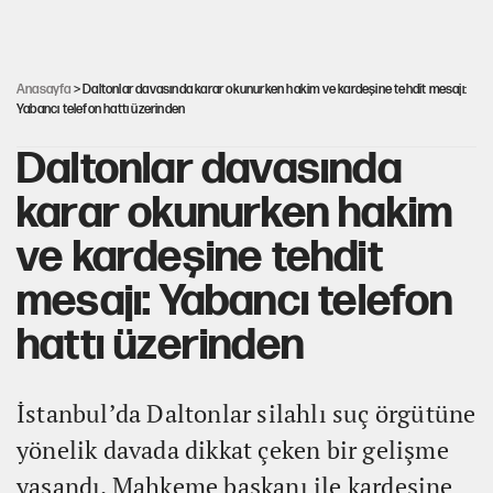
Cem Gürdeniz'den 'Mekke Ortak Savunma Anlaşması' için
kritik uyarı
Anasayfa
> Daltonlar davasında karar okunurken hakim ve kardeşine tehdit mesajı:
Yabancı telefon hattı üzerinden
Daltonlar davasında
karar okunurken hakim
ve kardeşine tehdit
mesajı: Yabancı telefon
hattı üzerinden
İstanbul’da Daltonlar silahlı suç örgütüne
yönelik davada dikkat çeken bir gelişme
yaşandı. Mahkeme başkanı ile kardeşine