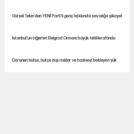
Gürsel Tekin'den YENİ Parti’li genç hakkında savcılığa şikayet
İstanbul’un ciğerleri Belgrad Ormanı büyük tehlike altında
Görünen bütçe, bütçe dışı riskler ve hazineyi bekleyen yük
AKP’ye geçen belediye başkanları için dikkat çeken yorum
İtalya, askıya aldığı İspanya ile Schengen uygulaması için
tarih verdi
Salah’ın Trabzonspor alacakları için haciz süreci