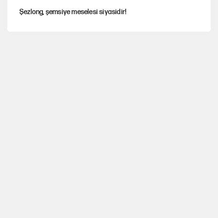
Şezlong, şemsiye meselesi siyasidir!
Gazeteler çerçeve yasayı nasıl gördü?
Hayye ale’s-SALAH, Hayye ale’l-felâh
ABD ekonomisi ve NATO’nun işlevi
Ağustos ayında emekli promosyonları güncellendi