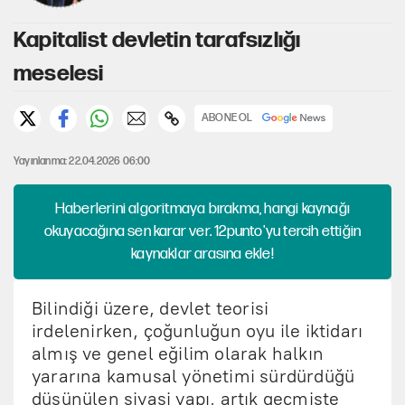
Kapitalist devletin tarafsızlığı
meselesi
ABONE OL
Yayınlanma: 22.04.2026 06:00
Haberlerini algoritmaya bırakma, hangi kaynağı
okuyacağına sen karar ver. 12punto'yu tercih ettiğin
kaynaklar arasına ekle!
Bilindiği üzere, devlet teorisi
irdelenirken, çoğunluğun oyu ile iktidarı
almış ve genel eğilim olarak halkın
yararına kamusal yönetimi sürdürdüğü
düşünülen siyasi yapı, artık geçmişte