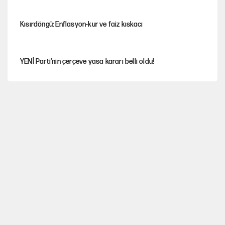
Kısırdöngü: Enflasyon-kur ve faiz kıskacı
YENİ Parti'nin çerçeve yasa kararı belli oldu!
Dört yaşındaki oğlunun katili ile 3 gün sonra nikâh masasına
oturdu
İstanbul’da sıcak hava yerini sağanağa bırakacak
Nesil Yaratmak
Şort giyen genç kadına bastonla saldırı