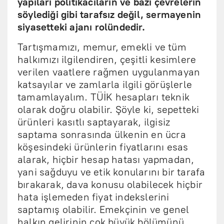
yapıları politikacıların ve bazı çevrelerin
söylediği gibi tarafsız değil, sermayenin
siyasetteki ajanı rolündedir.
Tartışmamızı, memur, emekli ve tüm
halkımızı ilgilendiren, çeşitli kesimlere
verilen vaatlere rağmen uygulanmayan
katsayılar ve zamlarla ilgili görüşlerle
tamamlayalım. TÜİK hesapları teknik
olarak doğru olabilir. Şöyle ki, sepetteki
ürünleri kasıtlı saptayarak, ilgisiz
saptama sonrasında ülkenin en ücra
köşesindeki ürünlerin fiyatlarını esas
alarak, hiçbir hesap hatası yapmadan,
yani sağduyu ve etik konularını bir tarafa
bırakarak, dava konusu olabilecek hiçbir
hata işlemeden fiyat indekslerini
saptamış olabilir. Emekçinin ve genel
halkın gelirinin çok büyük bölümünü