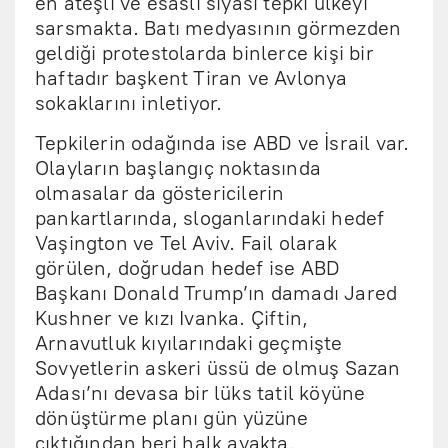
en ateşli ve esaslı siyasî tepki ülkeyi
sarsmakta. Batı medyasının görmezden
geldiği protestolarda binlerce kişi bir
haftadır başkent Tiran ve Avlonya
sokaklarını inletiyor.
Tepkilerin odağında ise ABD ve İsrail var.
Olayların başlangıç noktasında
olmasalar da göstericilerin
pankartlarında, sloganlarındaki hedef
Vaşington ve Tel Aviv. Fail olarak
görülen, doğrudan hedef ise ABD
Başkanı Donald Trump’ın damadı Jared
Kushner ve kızı Ivanka. Çiftin,
Arnavutluk kıyılarındaki geçmişte
Sovyetlerin askeri üssü de olmuş Sazan
Adası’nı devasa bir lüks tatil köyüne
dönüştürme planı gün yüzüne
çıktığından beri halk ayakta.