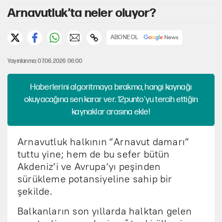
Arnavutluk’ta neler oluyor?
ABONE OL
Yayınlanma: 07.06.2026 06:00
Haberlerini algoritmaya bırakma, hangi kaynağı
okuyacağına sen karar ver. 12punto'yu tercih ettiğin
kaynaklar arasına ekle!
Arnavutluk halkının “Arnavut damarı”
tuttu yine; hem de bu sefer bütün
Akdeniz’i ve Avrupa’yı peşinden
sürükleme potansiyeline sahip bir
şekilde.
Balkanların son yıllarda halktan gelen