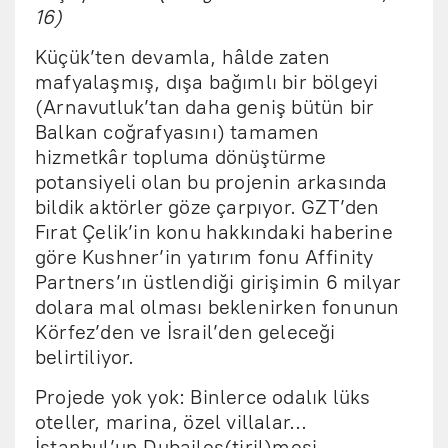
16)
Küçük’ten devamla, hâlde zaten
mafyalaşmış, dışa bağımlı bir bölgeyi
(Arnavutluk’tan daha geniş bütün bir
Balkan coğrafyasını) tamamen
hizmetkâr topluma dönüştürme
potansiyeli olan bu projenin arkasında
bildik aktörler göze çarpıyor. GZT’den
Fırat Çelik’in konu hakkındaki haberine
göre Kushner’in yatırım fonu Affinity
Partners’ın üstlendiği girişimin 6 milyar
dolara mal olması beklenirken fonunun
Körfez’den ve İsrail’den geleceği
belirtiliyor.
Projede yok yok: Binlerce odalık lüks
oteller, marina, özel villalar…
İstanbul’un Dubaileş(tiril)mesi