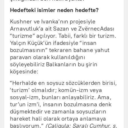
Hedefteki isimler neden hedefte?
Kushner ve Ivanka’nın projesiyle
Arnavutluk’a ait Sazan ve ZvërnecAdası
“turizme” açılıyor. Tabii, farklı bir turizm.
Yalçın Küçük’ün ifadesiyle “insan
bozulmasının” tekraren bahane yahut
paravan olarak kullanıldığını
söyleyebiliriz Balkanların bu şirin
köşesinde:
“Herhalde en soysuz sözcüklerden birisi,
‘turizm’ olmalıdır; komün-izm veya
sosyal-izm, bunları anlayabiliriz. Ama,
tur’un izm’i, insanın bozulmasına denk
düşmektedir ve zamanla soysuzların
hareket hali olarak ortaya anlamaya
başlıyorum.”
(Caligula: Saralı Cumhur, s.