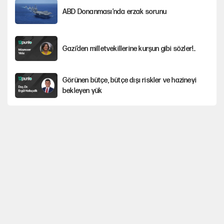
ABD Donanması’nda erzak sorunu
Gazi’den milletvekillerine kurşun gibi sözler!..
Görünen bütçe, bütçe dışı riskler ve hazineyi
bekleyen yük
Yeni Parti'ye eski program: Ey Kemal Derviş,
geldinse vur!
İsrail’in Kürt planı
Sahibinden satılık pasaport