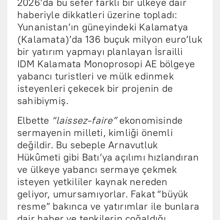
2026’da bu sefer farklı bir ülkeye dair
haberiyle dikkatleri üzerine topladı:
Yunanistan’ın güneyindeki Kalamatya
(Kalamata)’da 136 buçuk milyon euro’luk
bir yatırım yapmayı planlayan İsrailli
IDM Kalamata Monoprosopi AE bölgeye
yabancı turistleri ve mülk edinmek
isteyenleri çekecek bir projenin de
sahibiymiş.
Elbette
“laissez-faire”
ekonomisinde
sermayenin milleti, kimliği önemli
değildir. Bu sebeple Arnavutluk
Hükûmeti gibi Batı’ya açılımı hızlandıran
ve ülkeye yabancı sermaye çekmek
isteyen yetkililer kaynak nereden
geliyor, umursamıyorlar. Fakat “büyük
resme” bakınca ve yatırımlar ile bunlara
dair haber ve tepkilerin çoğaldığı