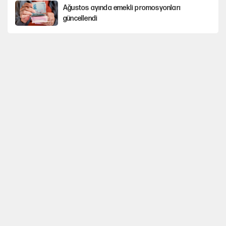
Ağustos ayında emekli promosyonları
güncellendi
Kılıçdaroğlu'nun grup konuşması CHP'yi karıştırdı!
Gram ve ons altın yükselişini sürdürüyor
AKP’li üç belediyeye operasyon hazırlığı!
MASAK raporunda kim ne kadar bağış yaptı?