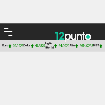
İngiliz
54,9423
47,6875
64,0929
6614,0228
Euro
Dolar
Altın
BIST
Sterlini