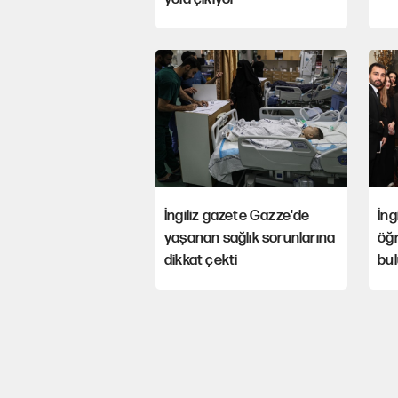
İngiliz gazete Gazze'de
İng
yaşanan sağlık sorunlarına
öğr
dikkat çekti
bu