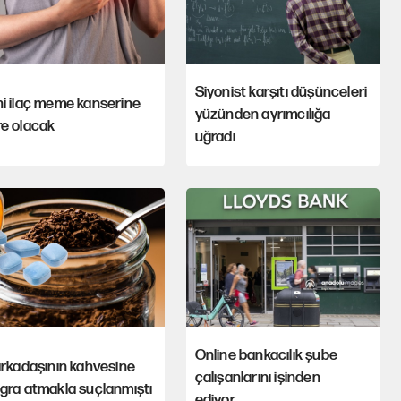
Siyonist karşıtı düşünceleri
i ilaç meme kanserine
yüzünden ayrımcılığa
re olacak
uğradı
Online bankacılık şube
arkadaşının kahvesine
çalışanlarını işinden
gra atmakla suçlanmıştı
ediyor...