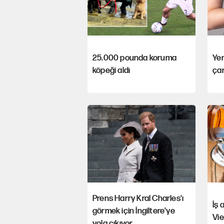
25.000 pounda koruma
Yen
köpeği aldı
ça
Prens Harry Kral Charles'ı
İş 
görmek için İngiltere'ye
Vie
yola çıkıyor