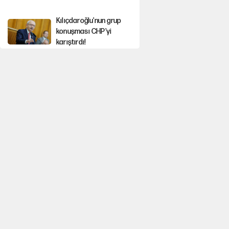
Kılıçdaroğlu'nun grup
konuşması CHP'yi
karıştırdı!
Gram ve ons altın
yükselişini sürdürüyor
AKP’li üç belediyeye
operasyon hazırlığı!
MASAK raporunda kim
ne kadar bağış yaptı?
İlkay Çiçek’in eşinden yazışma
iddialarına yanıt