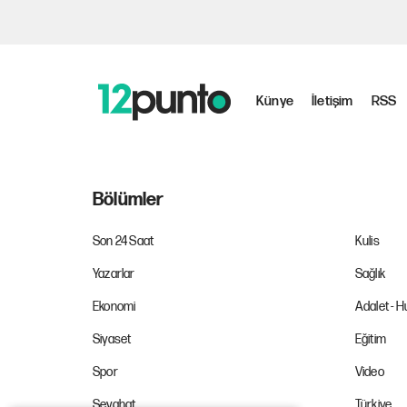
Künye
İletişim
RSS
Bölümler
Son 24 Saat
Kulis
Yazarlar
Sağlık
Ekonomi
Adalet - 
Siyaset
Eğitim
Spor
Video
Seyahat
Türkiye