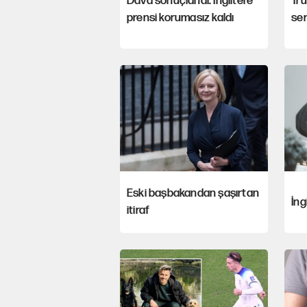
Dava sonuçlandı: İngiltere
Tr
prensi korumasız kaldı
se
Eski başbakandan şaşırtan
İng
itiraf