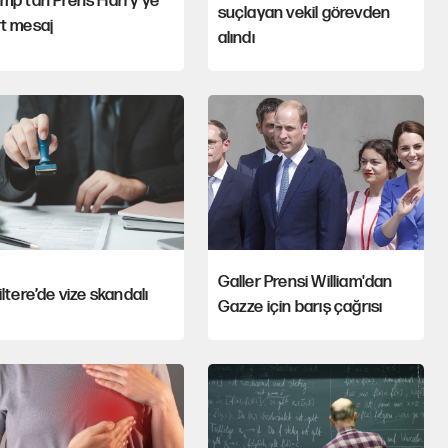
ump'tan Prens Harry'ye
suçlayan vekil görevden
rt mesaj
alındı
Galler Prensi William'dan
iltere’de vize skandalı
Gazze için barış çağrısı