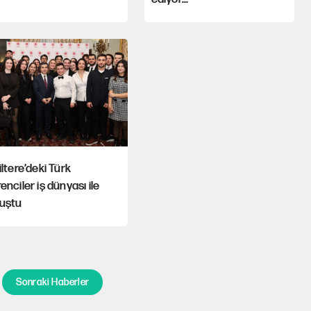
iltere’deki Türk
enciler iş dünyası ile
luştu
Sonraki Haberler