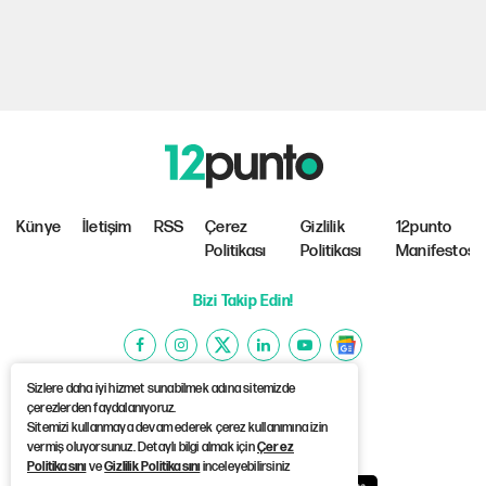
Künye
İletişim
RSS
Çerez
Gizlilik
12punto
Politikası
Politikası
Manifestosu
Bizi Takip Edin!
Sizlere daha iyi hizmet sunabilmek adına sitemizde
çerezlerden faydalanıyoruz.
Sitemizi kullanmaya devam ederek çerez kullanımına izin
©Copyright 2026 12punto
vermiş oluyorsunuz. Detaylı bilgi almak için
Çerez
Politikasını
ve
Gizlilik Politikasını
inceleyebilirsiniz