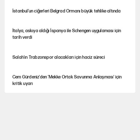
İstanbul’un ciğerleri Belgrad Ormanı büyük tehlike altında
İtalya, askıya aldığı İspanya ile Schengen uygulaması için
tarih verdi
Salah’ın Trabzonspor alacakları için haciz süreci
Cem Gürdeniz'den 'Mekke Ortak Savunma Anlaşması' için
kritik uyarı
CHP-Yeni Parti tartışmasının arkasına gizlenen tarihsel süreç
Trend; Eğilim, Akım, Gidişat…