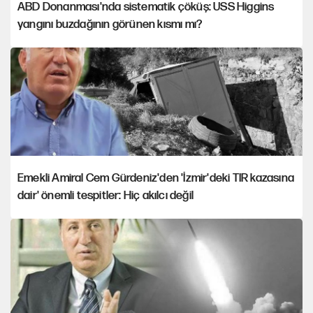
ABD Donanması'nda sistematik çöküş: USS Higgins
yangını buzdağının görünen kısmı mı?
Emekli Amiral Cem Gürdeniz'den 'İzmir'deki TIR kazasına
dair' önemli tespitler: Hiç akılcı değil