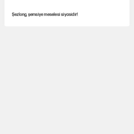
Şezlong, şemsiye meselesi siyasidir!
Gazeteler çerçeve yasayı nasıl gördü?
Hayye ale’s-SALAH, Hayye ale’l-felâh
ABD ekonomisi ve NATO’nun işlevi
Ağustos ayında emekli promosyonları güncellendi