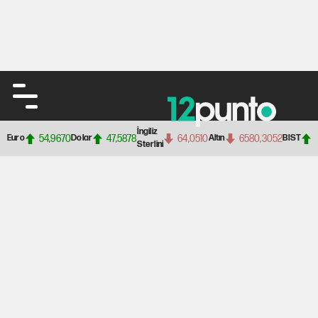
İngiliz
54,9670
47,5878
64,0510
6580,3052
Euro
Dolar
Altın
BIST
Sterlini