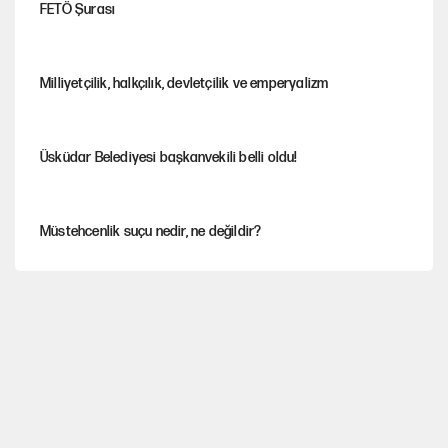
FETÖ Şurası
Milliyetçilik, halkçılık, devletçilik ve emperyalizm
Üsküdar Belediyesi başkanvekili belli oldu!
Müstehcenlik suçu nedir, ne değildir?
Depremin görünmeyen artçıları
YENİ Parti'ye bağışlarda bir haftalık bilanço